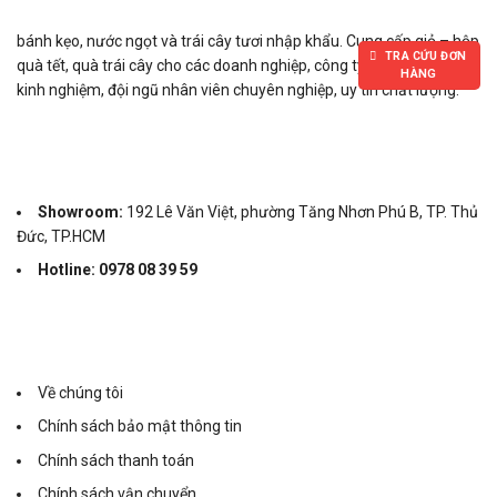
bánh kẹo, nước ngọt và trái cây tươi nhập khẩu. Cung cấp giỏ – hộp
TRA CỨU ĐƠN
quà tết, quà trái cây cho các doanh nghiệp, công ty,… Với nhiều năm
HÀNG
kinh nghiệm, đội ngũ nhân viên chuyên nghiệp, uy tín chất lượng.
Showroom:
192 Lê Văn Việt, phường Tăng Nhơn Phú B, TP. Thủ
Đức, TP.HCM
Hotline: 0978 08 39 59
Về chúng tôi
Chính sách bảo mật thông tin
Chính sách thanh toán
Chính sách vận chuyển