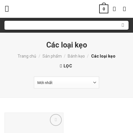
Skip
0
to
content
Tìm
kiếm:
Các loại kẹo
Trang chủ
/
Sản phẩm
/
Bánh kẹo
/
Các loại kẹo
LỌC