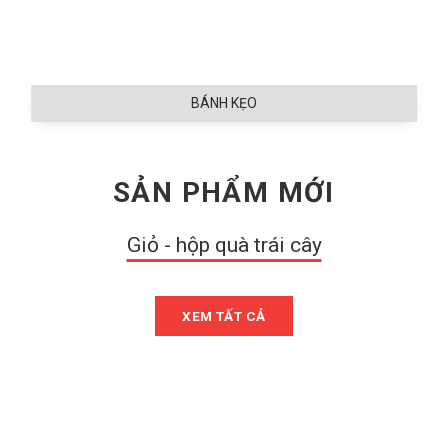
BÁNH KẸO
SẢN PHẨM MỚI
Giỏ - hộp quà trái cây
XEM TẤT CẢ